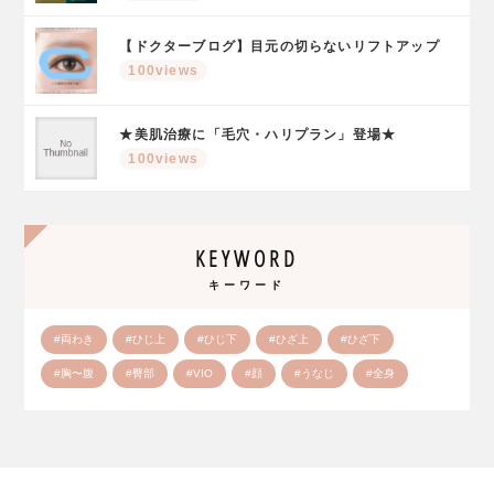
【ドクターブログ】目元の切らないリフトアップ
100views
★美肌治療に「毛穴・ハリプラン」登場★
100views
KEYWORD
キーワード
#両わき
#ひじ上
#ひじ下
#ひざ上
#ひざ下
#胸〜腹
#臀部
#VIO
#顔
#うなじ
#全身