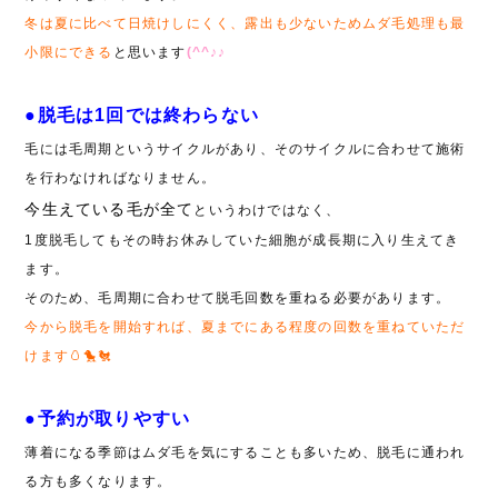
冬は夏に比べて日焼けしにくく、露出も少ないためムダ毛処理も最
小限にできる
と思います
(^^♪♪
●脱毛は1回では終わらない
毛には毛周期というサイクルがあり、そのサイクルに合わせて施術
を行わなければなりません。
今生えている毛が全て
というわけではなく、
1度脱毛してもその時お休みしていた細胞が成長期に入り生えてき
ます。
そのため、毛周期に合わせて脱毛回数を重ねる必要があります。
今から脱毛を開始すれば、夏までにある程度の回数を重ねていただ
けます🥚🐤🐔
●予約が取りやすい
薄着になる季節はムダ毛を気にすることも多いため、脱毛に通われ
る方も多くなります。