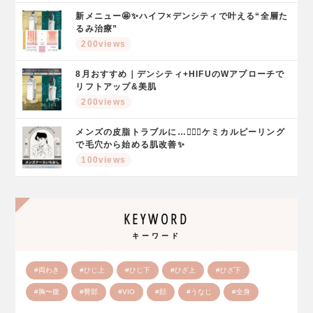
新メニュー🤩✨ハイフ×デンシティで叶える“全層た
るみ治療”
200views
8月おすすめ｜デンシティ+HIFUのWアプローチで
リフトアップ&美肌
200views
メンズの皮脂トラブルに…🤦🏻‍♂️ケミカルピーリング
で毛穴から始める肌改善✨
100views
KEYWORD
キーワード
#両わき
#ひじ上
#ひじ下
#ひざ上
#ひざ下
#胸〜腹
#臀部
#VIO
#顔
#うなじ
#全身