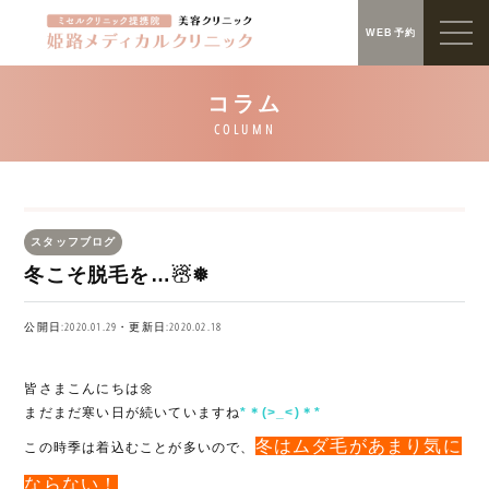
WEB予約
スタッフブログ
冬こそ脱毛を…☃❅
公開日:2020.01.29・更新日:2020.02.18
皆さまこんにちは🌼
まだまだ寒い日が続いていますね
*＊(>_<)＊*
冬はムダ毛があまり気に
この時季は着込むことが多いので、
ならない！