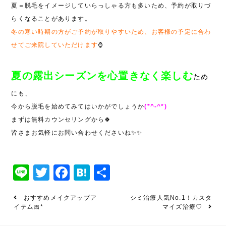
夏＝脱毛をイメージしていらっしゃる方も多いため、予約が取りづ
らくなることがあります。
冬の寒い時期の方がご予約が取りやすいため、お客様の予定に合わ
せてご来院していただけます
⌚
夏の露出シーズンを心置きなく楽しむ
ため
にも、
今から脱毛を始めてみてはいかがでしょうか
(*^-^*)
まずは無料カウンセリングから🍀
皆さまお気軽にお問い合わせくださいね✨✨
Line
Twitter
Facebook
Hatena
共
有
おすすめメイクアップア
シミ治療人気No.1！カスタ
イテ厶🎀*
マイズ治療♡