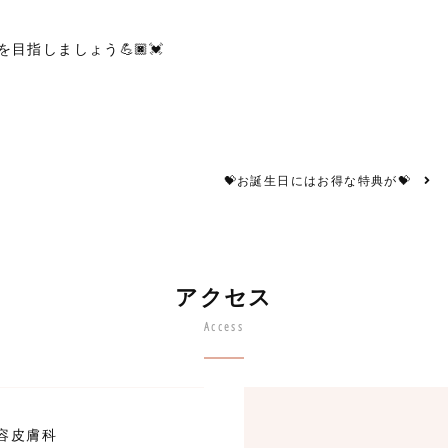
指しましょう💪🏿💓
💝お誕生日にはお得な特典が💝
アクセス
Access
容皮膚科