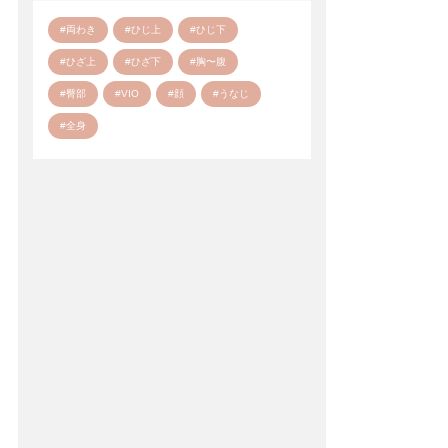
#両わき
#ひじ上
#ひじ下
#ひざ上
#ひざ下
#胸〜腹
#臀部
#VIO
#顔
#うなじ
#全身