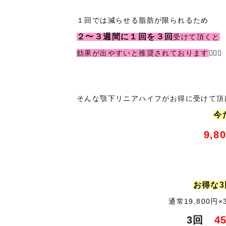
１回では減らせる脂肪が限られるため
２〜３週間に１回を３回
受けて頂くと
効果が出やすいと推奨されております
☝🏼✨
そんな顎下リニアハイフがお得に受けて
今
9,8
お得な
通常19,800円×
3回
4