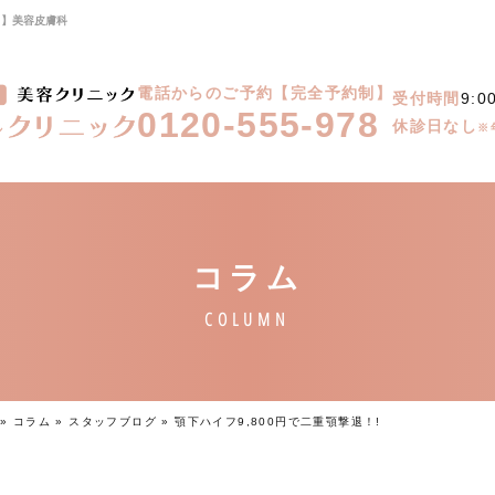
ク】美容皮膚科
電話からのご予約【完全予約制】
受付時間
9:0
0120-555-978
休診日なし
※
»
コラム
»
スタッフブログ
»
顎下ハイフ9,800円で二重顎撃退！!