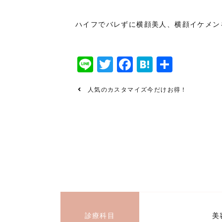
ハイフでバレずに横顔美人、横顔イケメンを目
Line
Twitter
Facebook
Hatena
共
有
人気のカスタマイズ今だけお得！
診療科目
美