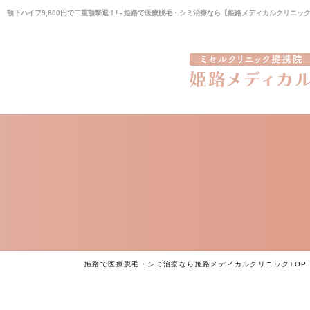
顎下ハイフ9,800円で二重顎撃退！! - 姫路で医療脱毛・シミ治療なら【姫路メディカルクリニッ
姫路で医療脱毛・シミ治療なら姫路メディカルクリニックTOP