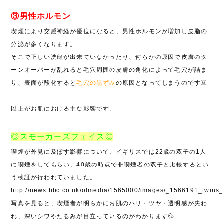
③男性ホルモン
喫煙により交感神経が優位になると、男性ホルモンが増加し皮脂の
分泌が多くなります。
そこで正しい洗顔が出来ていなかったり、何らかの原因で皮膚のタ
ーンオーバーが乱れると毛穴周囲の皮膚の角化によって毛穴が詰ま
り、表面が酸化すると
毛穴の黒ずみ
の原因となってしまうのです
☠️
以上がお肌における主な影響です。
◎スモーカーズフェイス◎
喫煙が外見に及ぼす影響について、イギリスでは
22
歳の双子の
1
人
に喫煙をしてもらい、
40
歳の時点で非喫煙者の双子と比較するとい
う検証が行われていました。
http://news.bbc.co.uk/olmedia/1565000/images/_1566191_twins
写真を見ると、喫煙者が明らかにお肌のハリ・ツヤ・透明感が失わ
れ、深いシワやたるみが目立っているのがわかります
💦