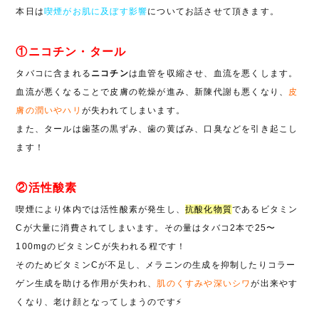
本日は
喫煙がお肌に及ぼす影響
についてお話させて頂きます。
①ニコチン・タール
タバコに含まれる
ニコチン
は血管を収縮させ、血流を悪くします。
血流が悪くなることで皮膚の乾燥が進み、新陳代謝も悪くなり、
皮
膚の潤いやハリ
が失われてしまいます。
また、タールは歯茎の黒ずみ、歯の黄ばみ、口臭などを引き起こし
ます！
②活性酸素
喫煙により体内では活性酸素が発生し、
抗酸化物質
であるビタミン
C
が大量に消費されてしまいます。その量はタバコ
2
本で
25
〜
100mg
のビタミン
C
が失われる程です！
そのためビタミン
C
が不足し、メラニンの生成を抑制したりコラー
ゲン生成を助ける作用が失われ、
肌のくすみや深いシワ
が出来やす
くなり、老け顔となってしまうのです
⚡️