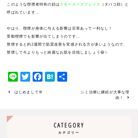
このような喫煙者特有の顔は
スモーカーズフェイス
（タバコ顔）と
呼ばれています
…
やはり、喫煙が身体に与える影響は百害あって一利なし！
受動喫煙でも影響が出てしまうのです
…
禁煙すると約
2
週間で肌質改善を実感される方が多いようなので、
禁煙して今よりもっと綺麗なお肌を目指しましょう
😆✨
Line
Twitter
Facebook
Hatena
共
有
はじめまして🌸
シミ治療に継続が大事な理
由！
CATEGORY
カテゴリー