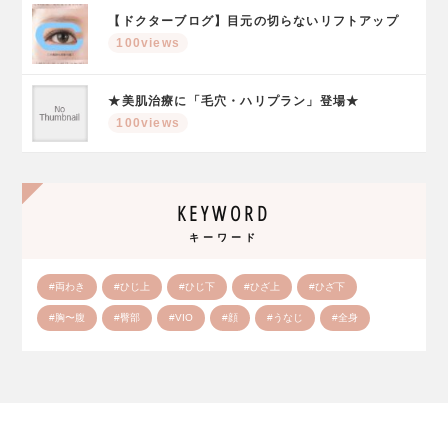
【ドクターブログ】目元の切らないリフトアップ
100views
★美肌治療に「毛穴・ハリプラン」登場★
100views
KEYWORD
キーワード
#両わき
#ひじ上
#ひじ下
#ひざ上
#ひざ下
#胸〜腹
#臀部
#VIO
#顔
#うなじ
#全身