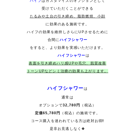
ハイフ
はカスタマイズのオプションとして
受けていただくことができる
たるみや土台の引き締め、脂肪燃焼、小顔
に
効果のある施術です。
ハイフの効果を維持しさらにUPさせるために
合間に
ハイフシャワー
をすると、より効果を実感いただけます。
ハイフシャワー
は
表面を引き締めハリ感
UP
や毛穴、肌質改善
トーン
UP
などシミ治療の効果も上がります。
ハイフシャワー
は
通常は
オプションで
32,780円
（税込）
定価65,780円
（税込）
の施術です。
コース購入を迷われている方は絶対お得❗️
是非お見逃しなく🍀