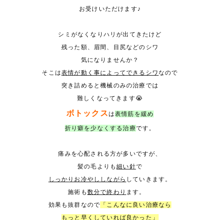
お受けいただけます♪
シミがなくなりハリが出てきたけど
残った額、眉間、目尻などの
シワ
気になりませんか？
そこは
表情が動く事によってできるシワ
なので
突き詰めると機械のみの治療では
難しくなってきます😭
ボトックス
は
表情筋を緩め
折り癖を少なくする治療
です。
痛みを心配される方が多いですが、
髪の毛よりも
細い針
で
しっかりお冷やししながら
していきます。
施術も
数分で終わり
ます。
効果も抜群なので
「こんなに良い治療なら
もっと早くしていれば良かった」