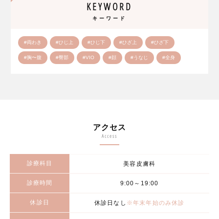
KEYWORD
キーワード
#両わき
#ひじ上
#ひじ下
#ひざ上
#ひざ下
#胸〜腹
#臀部
#VIO
#顔
#うなじ
#全身
アクセス
Access
診療科目
美容皮膚科
診療時間
9:00～19:00
休診日
休診日なし
※年末年始のみ休診