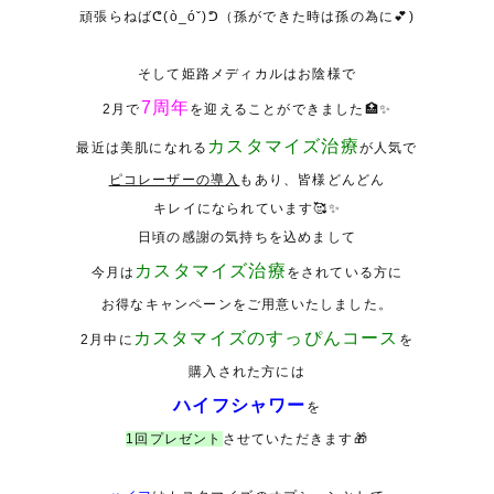
頑張らねばᕦ(ò_óˇ)ᕤ（孫ができた時は孫の為に💕
)
そして姫路メディカルはお陰様で
7
周年
2月で
を迎えることができました🏥✨
カスタマイズ治療
最近は美肌になれる
が人気で
ピコレーザーの導入
もあり、皆様どんどん
キレイになられています🥰✨
日頃の感謝の気持ちを込めまして
カスタマイズ治療
今月は
をされている方に
お得なキャンペーンをご用意いたしました。
カスタマイズのすっぴんコース
2
月中に
を
購入された方には
ハイフシャワー
を
1
回プレゼント
させていただきます
🎁