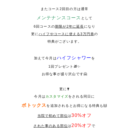
また
コース
2
回目の方は
通常
メンテナンスコース
として
6
回コースの
期限が
2
年に延長
になり
更に
ハイフやコースに使える
3
万円券
の
特典がございます。
ハイフシャワー
加えて今月は
を
1
回プレゼント
🎁✨
お得な事が盛り沢山です🤗
更に❣️
今月は
カスタマイズ
をされる同日に
ボトックス
を追加されるとお得になる特典も🙌
30%
オフ
当院で初めて部位
は
20%
オフ
された事のある部位
は
で