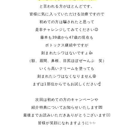
と言われる方がほとんどです。
皆様に気に入っていただける治療ですので
初めての方は騙されたと思って
是非チャレンジしてみてください😉
藤本も
39
歳から
47
歳の現在も
ボトックス継続中ですが
刻まれたシワはないですょ👍
（額、眉間、鼻根、目尻ほぼぜ〜んぶ 笑）
いくら高いクリームを塗っても
刻まれたシワはなくなりません😩
まずは
1
部位からでもお試しください☝️
次回は初めての方のキャンペーンや
紹介特典についてお知らせいたします💌
最後までお読みいただきありがとうございます🙇‍♀️
皆様が笑顔になれますように✨✨