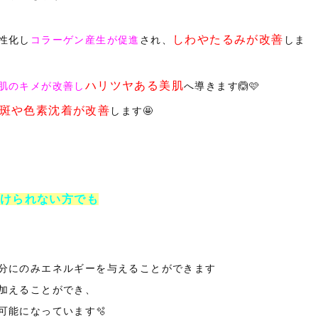
しわやたるみが改善
性化し
コラーゲン産生が促進
され、
しま
ハリツヤある美肌
肌のキメが改善し
へ導きます🙆🩷
斑や色素沈着が改善
します🤩
けられない方でも
分にのみエネルギーを与えることができます
加えることができ、
可能になっています🫧