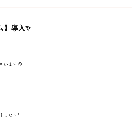
ム】導入✨
ざいます😊
した～!!!