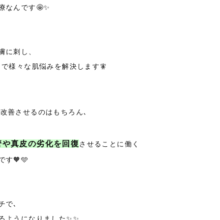
なんです🤩✨
膚に刺し、
で様々な肌悩みを解決します🧚
改善させるのはもちろん､
管や真皮の劣化を回復
させることに働く
す🧡🩵
チで､
るようになりました✨✨