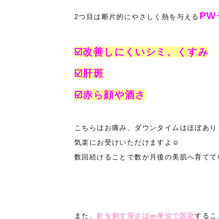
PW
2つ目は断片的にやさしく熱を与える
☑️改善しにくいシミ、くすみ
☑️肝斑
☑️赤ら顔や酒さ
こちらはお痛み、ダウンタイムはほぼあり
気楽にお受けいただけますよ☺️
数回続けることで数か月後の美肌へ育ててい
また、
針を刺す深さは㎜単位で設定
するこ