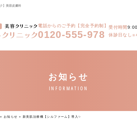
ック】美容皮膚科
電話からのご予約【完全予約制】
受付時間
9:0
0120-555-978
休診日なし
※
»
お知らせ
»
新美肌治療機【シルファーム】導入✨