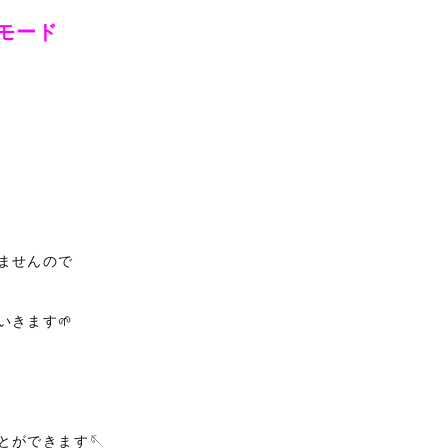
モード
ませんので
きます🌱
とができます🪡