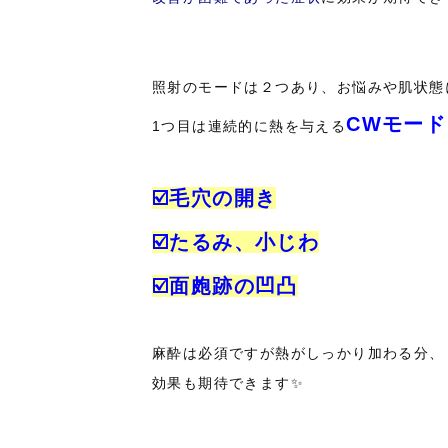
照射のモードは２つあり、お悩みや肌状態に合
CWモード
1つ目は連続的に熱を与える
☑️毛穴の開き
☑️たるみ、小じわ
☑️面皰跡の凹凸
麻酔は必須ですが熱がしっかり加わる分、
効果も期待できます✨