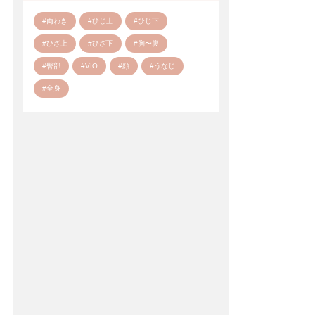
#両わき
#ひじ上
#ひじ下
#ひざ上
#ひざ下
#胸〜腹
#臀部
#VIO
#顔
#うなじ
#全身