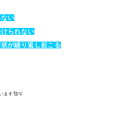
れない
続けられない
症状が繰り返し起こる
ます🥰🫧