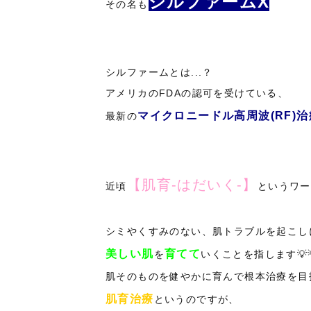
シルファームX
その名も
シルファームとは...？
アメリカのFDAの認可を受けている、
マイクロニードル高周波(RF)
最新の
【肌育-はだいく-】
近頃
というワー
シミやくすみのない、肌トラブルを起こし
美しい肌
育てて
を
いくことを指します💡
肌そのものを健やかに育んで根本治療を目
肌育治療
というのですが、