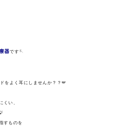
治療器
です🪡
ドをよく耳にしませんか？？🪽
にくい、

指すものを