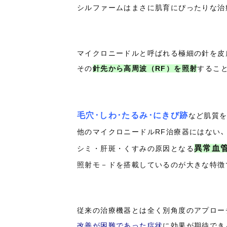
シルファームはまさに肌育にぴったりな治療
マイクロニードルと呼ばれる極細の針を皮
その
針先から高周波（RF）を照射
すること
毛穴･しわ･たるみ･にきび跡
など肌質を
他のマイクロニードルRF治療器にはない､
異常血
シミ・
肝斑・くすみの原因となる
照射モ－ドを
搭載しているのが大きな特徴で
従来の治療機器とは全く別角度のアプロー
改善が困難であった症状
に効果が期待でき