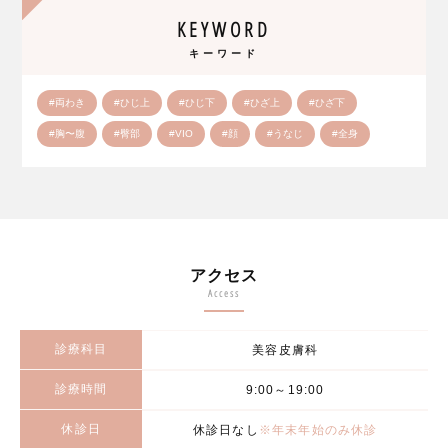
KEYWORD
キーワード
#両わき
#ひじ上
#ひじ下
#ひざ上
#ひざ下
#胸〜腹
#臀部
#VIO
#顔
#うなじ
#全身
アクセス
Access
診療科目
美容皮膚科
診療時間
9:00～19:00
休診日
休診日なし
※年末年始のみ休診