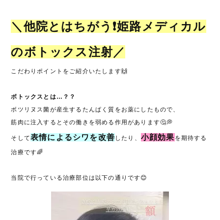
＼他院とはちがう❗姫路メディカル
のボトックス注射／
こだわりポイントをご紹介いたします🙌
ボトックスとは…？？
ボツリヌス菌が産生するたんぱく質をお薬にしたもので、
筋肉に注入するとその働きを弱める作用があります🤔💭
表情によるシワを改善
小顔効果
そして
したり、
を期待する
治療です🌈
当院で行っている治療部位は以下の通りです😊