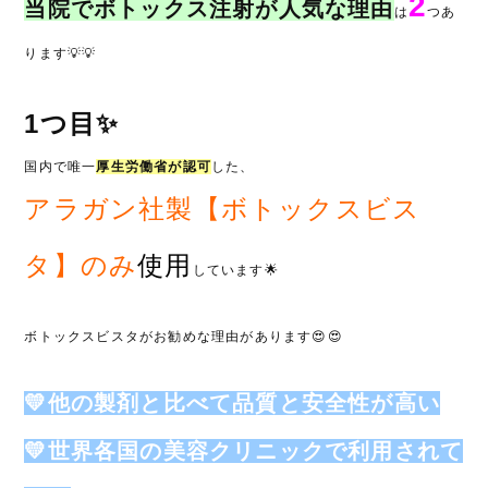
2
当院でボトックス注射が人気な理由
は
つあ
ります💡💡
1つ目✨
国内で唯一
厚生労働省が認可
した、
アラガン社製【ボトックスビス
タ】のみ
使用
しています🌟
ボトックスビスタがお勧めな理由があります😍😍
💛他の製剤と比べて品質と安全性が高い
💛世界各国の美容クリニックで利用されて