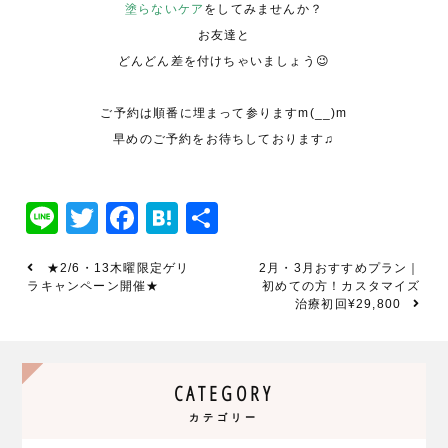
塗らないケア
をしてみませんか？
お友達と
どんどん差を付けちゃいましょう😉
ご予約は順番に埋まって参りますm(__)m
早めのご予約をお待ちしております♫
Line
Twitter
Facebook
Hatena
共
有
★2/6・13木曜限定ゲリ
2月・3月おすすめプラン｜
ラキャンペーン開催★
初めての方！カスタマイズ
治療初回¥29,800
CATEGORY
カテゴリー