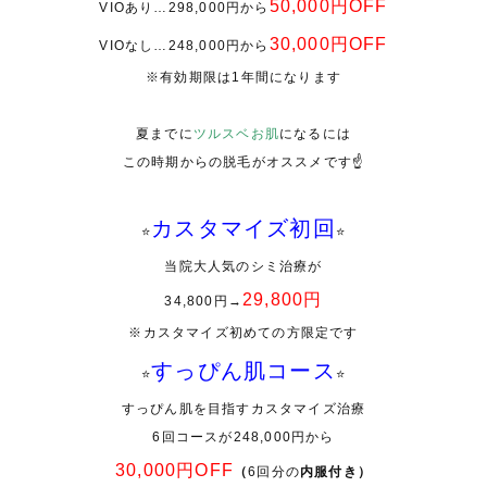
50,000円OFF
VIO
あり
…298,000
円から
30,000
円
OFF
VIO
なし
…248,000
円から
※
有効期限は
1
年間になります
夏までに
ツルスベお肌
になるには
この時期からの脱毛がオススメです☝️
カスタマイズ初回
⭐️
⭐️
当院大人気のシミ治療が
29,800
円
34,800
円
→
※
カスタマイズ初めての方限定です
すっぴん肌コース
⭐️
⭐️
すっぴん肌を目指すカスタマイズ治療
6回コースが
248,000
円から
30,000
円
OFF
（
6回分の
内服付き）