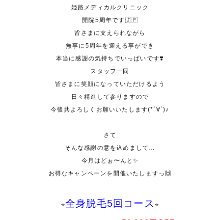
姫路メディカルクリニック
開院
5
周年です🇯🇵
皆さまに支えられながら
無事に
5
周年を迎える事ができ
本当に感謝の気持ちでいっぱいです❣️
スタッフ一同
皆さまに笑顔になっていただけるよう
日々精進して参りますので
今後共よろしくお願いいたします(*´∀`)♪
さて
そんな感謝の意を込めまして…
今月はどぉ〜んと✨
お得なキャンペーンを開催いたしますっ🙌
全身脱毛
5
回コース
⭐️
⭐️