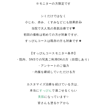
※
モニターの方限定です
シミだけではなく
小じわ、赤み、くすみなどにも効果的👍
当院で大人気の美肌治療です💖
初回の価格は初めての方が対象ですが、
すっぴんコースは既存の方も対象です🍀
【すっぴんコースモニター条件】
・院内、
SNS
での写真ご利用
OK
の方（目隠しあり）
・アンケートのご協力
・内服を継続していただける方
カスタマイズ治療を続けている方は、
本当に
すっぴん
で過ごせるくらい
美肌
になっています✨
皆さんも塗るケアから