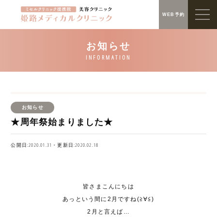
WEB予約
お知らせ
★周年祭始まりました★
公開日:2020.01.31・更新日:2020.02.18
皆さまこんにちは
あっという間に
2
月ですね(≧∀≦)
2
月と言えば
…