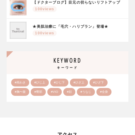
【ドクターブログ】目元の切らないリフトアップ
100views
★美肌治療に「毛穴・ハリプラン」登場★
100views
KEYWORD
キーワード
#両わき
#ひじ上
#ひじ下
#ひざ上
#ひざ下
#胸〜腹
#臀部
#VIO
#顔
#うなじ
#全身
アクセス