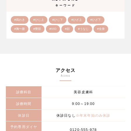
キーワード
#両わき
#ひじ上
#ひじ下
#ひざ上
#ひざ下
#胸〜腹
#臀部
#VIO
#顔
#うなじ
#全身
アクセス
Access
診療科目
美容皮膚科
診療時間
9:00～19:00
休診日
休診日なし
※年末年始のみ休診
予約専用ダイヤ
0120-555-978