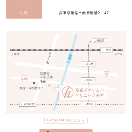
ル
住所
兵庫県姫路市飾磨区構2-147
GoogleMapはこちら