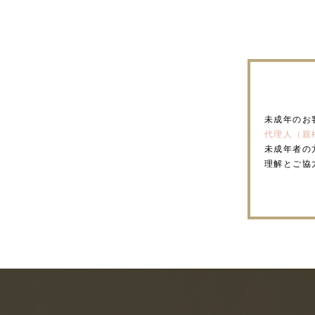
未成年のお
代理人（親
未成年者の
理解とご協