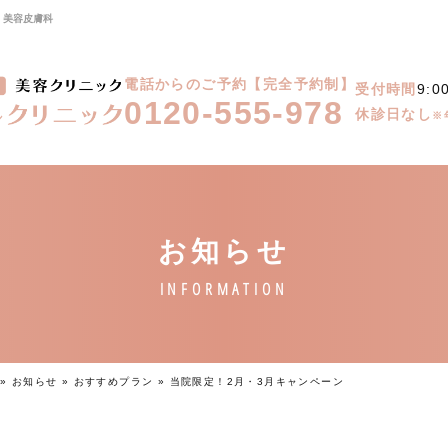
】美容皮膚科
電話からのご予約【完全予約制】
受付時間
9:0
0120-555-978
休診日なし
※
»
お知らせ
»
おすすめプラン
»
当院限定！2月・3月キャンペーン