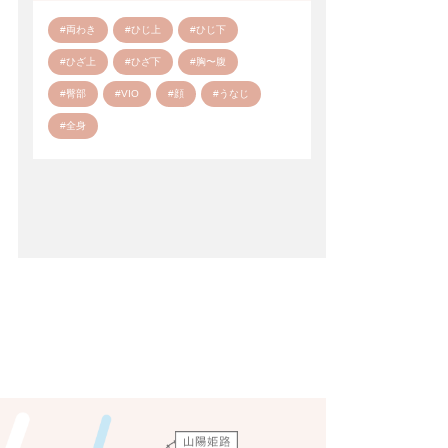
#両わき
#ひじ上
#ひじ下
#ひざ上
#ひざ下
#胸〜腹
#臀部
#VIO
#顔
#うなじ
#全身