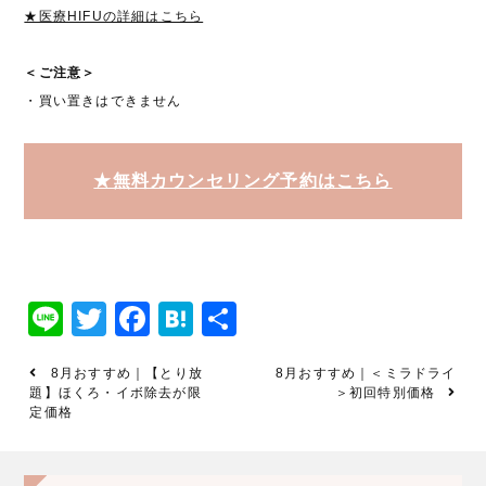
★医療HIFUの詳細はこちら
＜ご注意＞
・買い置きはできません
★無料カウンセリング予約はこちら
Line
Twitter
Facebook
Hatena
共
有
8月おすすめ｜【とり放
8月おすすめ｜＜ミラドライ
題】ほくろ・イボ除去が限
＞初回特別価格
定価格