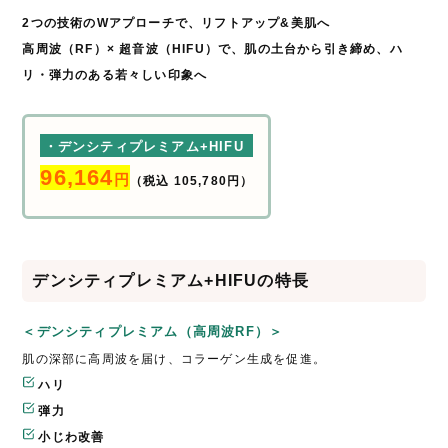
2つの技術のWアプローチで、リフトアップ&美肌へ
高周波（RF）× 超音波（HIFU）で、肌の土台から引き締め、ハ
リ・弾力のある若々しい印象へ
・デンシティプレミアム+HIFU
96,164
円
（税込 105,780円）
デンシティプレミアム+HIFUの特長
＜デンシティプレミアム（高周波RF）＞
肌の深部に高周波を届け、コラーゲン生成を促進。
ハリ
弾力
小じわ改善