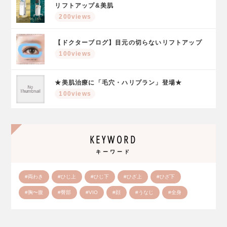
リフトアップ&美肌
200views
【ドクターブログ】目元の切らないリフトアップ
100views
★美肌治療に「毛穴・ハリプラン」登場★
100views
KEYWORD
キーワード
#両わき
#ひじ上
#ひじ下
#ひざ上
#ひざ下
#胸〜腹
#臀部
#VIO
#顔
#うなじ
#全身