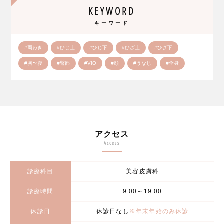
KEYWORD
キーワード
#両わき
#ひじ上
#ひじ下
#ひざ上
#ひざ下
#胸〜腹
#臀部
#VIO
#顔
#うなじ
#全身
アクセス
Access
診療科目
美容皮膚科
診療時間
9:00～19:00
休診日
休診日なし
※年末年始のみ休診