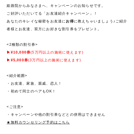
姫路院からみなさまへ、キャンペーンのお知らせです。
ご好評いただいてる「お友達紹介キャンペーン」！
あなたのキレイな秘密をお友達に
お得
に教えちゃいましょう♪ご紹介
者様とお友達、双方にお好きな割引券をプレゼント。
<2種類の割引券>
▶¥10,000券
(5万円以上の施術に使えます)
▶¥5,000券
(3万円以上の施術に使えます)
<紹介範囲>
・お友達、家族、親戚、恋人！
・初めて同士のペアもOK！
<ご注意>
・キャンペーンや他の割引券などとの併用はできません
★無料カウンセリング予約はこちら