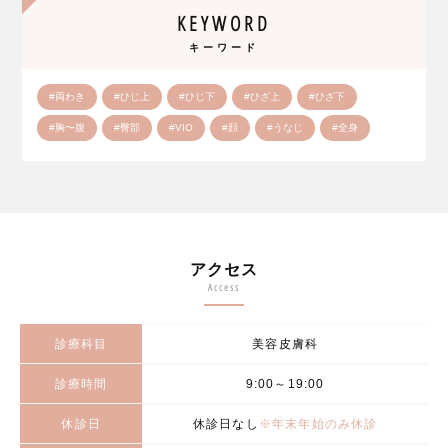
KEYWORD
キーワード
#両わき
#ひじ上
#ひじ下
#ひざ上
#ひざ下
#胸〜腹
#臀部
#VIO
#顔
#うなじ
#全身
アクセス
Access
診療科目
美容皮膚科
診療時間
9:00～19:00
休診日
休診日なし
※年末年始のみ休診