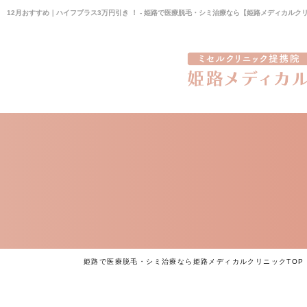
12月おすすめ｜ハイフプラス3万円引き ！ - 姫路で医療脱毛・シミ治療なら【姫路メディカルク
姫路で医療脱毛・シミ治療なら姫路メディカルクリニックTOP