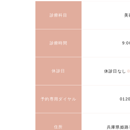
診療科目
美
診療時間
9:
休診日
休診日なし
予約専用ダイヤル
012
住所
兵庫県姫路市