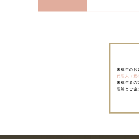
未成年のお
代理人（親
未成年者の
理解とご協