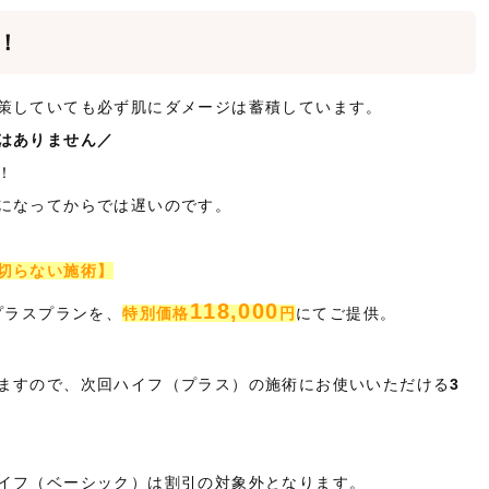
！
策していても必ず肌にダメージは蓄積しています。
はありません／
！
になってからでは遅いのです。
切らない施術】
118,000
プラスプランを、
特別価格
円
にてご提供。
ますので、次回ハイフ（プラス）の施術にお使いいただける
3
イフ（ベーシック）は割引の対象外となります。