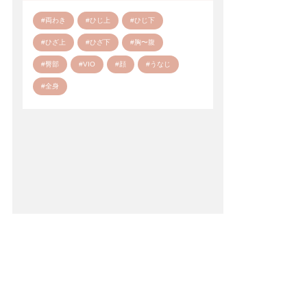
#両わき
#ひじ上
#ひじ下
#ひざ上
#ひざ下
#胸〜腹
#臀部
#VIO
#顔
#うなじ
#全身