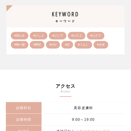
KEYWORD
キーワード
#両わき
#ひじ上
#ひじ下
#ひざ上
#ひざ下
#胸〜腹
#臀部
#VIO
#顔
#うなじ
#全身
アクセス
Access
診療科目
美容皮膚科
診療時間
9:00～19:00