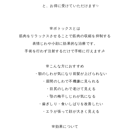
と、お得に受けていただけます✨
🌸ボトックスとは
筋肉をリラックスさせることで筋肉の収縮を抑制する
表情じわや小顔に効果的な治療です。
手術を行わず注射するだけで手軽に行えます🎶
🌸こんな方におすすめ
・額のしわが気になり前髪が上げられない
・眉間のしわで不機嫌に見られる
・目尻のしわで老けて見える
・顎の梅干しじわが気になる
・歯ぎしり・食いしばりを改善したい
・エラが張って顔が大きく見える
🌸効果について