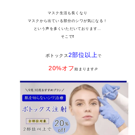
マスク生活も長くなり
マスクから出ている部分のシワが気になる！
という声を多くいただいております…
そこで❗️
2部位以上
ボトックス
で
20%オフ
始まります🎉