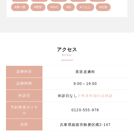
#胸〜腹
#臀部
#VIO
#顔
#うなじ
#全身
アクセス
Access
診療科目
美容皮膚科
診療時間
9:00～19:00
休診日
休診日なし
※年末年始のみ休診
予約専用ダイヤ
0120-555-978
ル
住所
兵庫県姫路市飾磨区構2-147