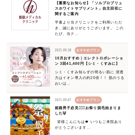
【重要なお知らせ】「ソルプロプリュ
スホワイトサプリメント」自主回収に
関するご案内
平素より当クリニックをご利用いただ
き、誠にありがとうございます。 この
たび、当ク…
2025.09.30
おすすめプラン
10月おすすめ｜エレクトロポレーショ
ン 3回41,400円【シミ・くすみに】
シミ・くすみ知らずの明るい肌に 浸透
力はイオン導入の約20倍！！ 肌のうる
おいは…
2025.09.07
おすすめプラン
姫路男子必見🙋🏻‍♂️お祭り脱毛始まりま
した🦊
皆様こんにちは🍁 いつもご来院あり
がとうございます…