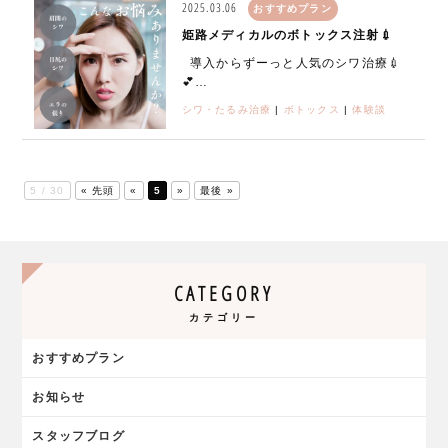
2025.03.06
おすすめプラン
姫路メディカルのボトックス注射💉
導入からずーっと人気のシワ治療💉
💕…
シワ・たるみ治療
|
ボトックス
|
体験談
5 / 30
« 先頭
«
5
»
最後 »
CATEGORY
カテゴリー
おすすめプラン
お知らせ
スタッフブログ