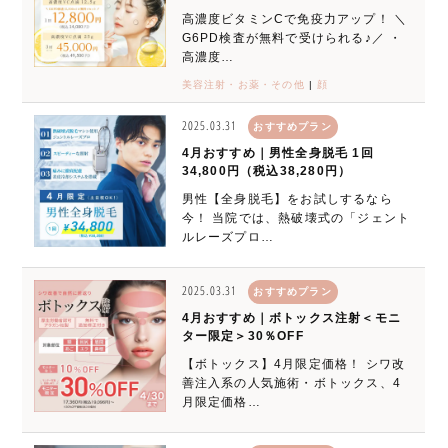
高濃度ビタミンCで免疫力アップ！ ＼
G6PD検査が無料で受けられる♪／ ・
高濃度…
美容注射・お薬・その他
|
顔
2025.03.31
おすすめプラン
4月おすすめ｜男性全身脱毛 1回
34,800円（税込38,280円）
男性【全身脱毛】をお試しするなら
今！ 当院では、熱破壊式の「ジェント
ルレーズプロ…
2025.03.31
おすすめプラン
4月おすすめ｜ボトックス注射＜モニ
ター限定＞30％OFF
【ボトックス】4月限定価格！ シワ改
善注入系の人気施術・ボトックス、4
月限定価格…