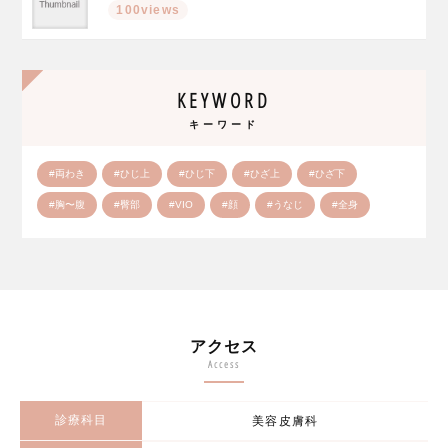
100views
KEYWORD
キーワード
#両わき
#ひじ上
#ひじ下
#ひざ上
#ひざ下
#胸〜腹
#臀部
#VIO
#顔
#うなじ
#全身
アクセス
Access
診療科目
美容皮膚科