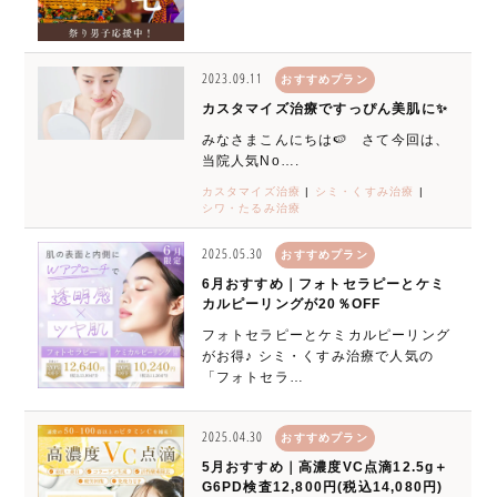
2023.09.11
おすすめプラン
カスタマイズ治療ですっぴん美肌に✨
みなさまこんにちは🍉 さて今回は、
当院人気No….
カスタマイズ治療
|
シミ・くすみ治療
|
シワ・たるみ治療
2025.05.30
おすすめプラン
6月おすすめ｜フォトセラピーとケミ
カルピーリングが20％OFF
フォトセラピーとケミカルピーリング
がお得♪ シミ・くすみ治療で人気の
「フォトセラ…
2025.04.30
おすすめプラン
5月おすすめ｜高濃度VC点滴12.5g＋
G6PD検査12,800円(税込14,080円)