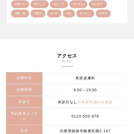
#両わき
#ひじ上
#ひじ下
#ひざ上
#ひざ下
#胸〜腹
#臀部
#VIO
#顔
#うなじ
#全身
アクセス
Access
診療科目
美容皮膚科
診療時間
9:00～19:00
休診日
休診日なし
※年末年始のみ休診
予約専用ダイヤ
0120-555-978
ル
住所
兵庫県姫路市飾磨区構2-147