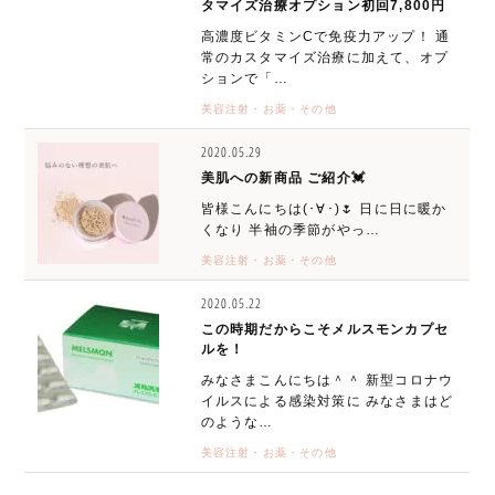
タマイズ治療オプション初回7,800円
高濃度ビタミンCで免疫力アップ！ 通
常のカスタマイズ治療に加えて、オプ
ションで「…
美容注射・お薬・その他
2020.05.29
美肌への新商品 ご紹介💓
皆様こんにちは(･∀･)🌷 日に日に暖か
くなり 半袖の季節がやっ…
美容注射・お薬・その他
2020.05.22
この時期だからこそメルスモンカプセ
ルを！
みなさまこんにちは＾＾ 新型コロナウ
イルスによる感染対策に みなさまはど
のような…
美容注射・お薬・その他