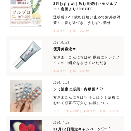
3月おすすめ｜飲む日焼け止めソルプ
ロ！定価より20％OFF
透明感UP！飲む日焼け止めで紫外線対
策！ 春も近づき、少しずつ紫外…
美容注射・お薬・その他
2021.02.28
優秀美容液❤︎
皆さま こんにちは🌸 以前にトレチノ
インのご紹介をさせていただき…
美容注射・お薬・その他
2020.12.04
シミ治療に必須！内服薬💊♡
皆さまこんにちは✨ 今日はシミ治療に
おいて必要不可欠な 内服につい…
シミ・くすみ治療
|
美容注射・お薬・その他
2020.11.05
11月12日限定キャンペーン♡*･ﾟ