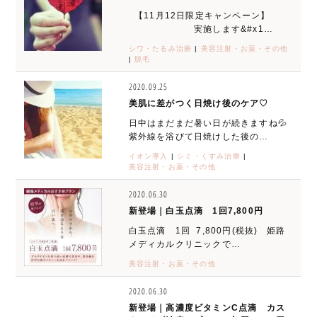
【11月12日限定キャンペーン】
実施します&#x1…
シワ・たるみ治療
|
美容注射・お薬・その他
|
脱毛
2020.09.25
美肌に差がつく日焼け後のケア♡
日中はまだまだ暑い日が続きますね💦
紫外線を浴びて日焼けした後の…
イオン導入
|
シミ・くすみ治療
|
美容注射・お薬・その他
2020.06.30
新登場｜白玉点滴 1回7,800円
白玉点滴 1回 7,800円(税抜) 姫路
メディカルクリニックで…
美容注射・お薬・その他
2020.06.30
新登場｜高濃度ビタミンC点滴 カス