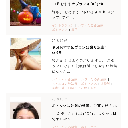
11月おすすめプラン\( ˆoˆ )*❁.
皆さま おはようございます☺︎☀︎ スタ
ッフFです！…
イントラジェン
|
シワ・たるみ治療
|
ボトックス
|
脱毛
2018.09.05
９月おすすめプランは盛り沢山(･
ω･)❁
皆さま おはようございます♡♩ スタ
ッフＦです！ 朝晩は過ごしやすい気候
になった…
シミ・くすみ治療
|
シワ・たるみ治療
|
ヒアルロン酸治療
|
ボトックス
|
体験談
|
美容注射・お薬・その他
|
脱毛
2018.05.21
ボトックス注射の効果、ご覧ください♪
皆様こんにちは(^O^)／ スタッフM
です♪ &nb…
シワ・たるみ治療
|
ボトックス