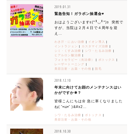
2019.01.31
緊急告知！ガラポン抽選会♥
おはようございますε(*╹◡╹*)з 突然で
すが、当院は２月４日で４周年を迎
え…
わき汗・におい治療
|
イオン導入
|
イントラジェン
|
カスタマイズ治療
|
シミ・くすみ治療
|
シワ・たるみ治療
|
ヒアルロン酸治療
|
フォトセラピー（光治療）
|
ボトックス
|
レーザートーニング
|
美容注射・お薬・その他
|
脱毛
2018.12.10
年末に向けてお顔のメンテナンスはい
かがですか❄？
皆様こんにちは🌼 急に寒くなりました
ね( ˘•ω•˘ )&#x2…
シワ・たるみ治療
|
ボトックス
|
美容注射・お薬・その他
2018.10.30