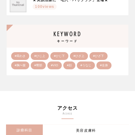
100views
KEYWORD
キーワード
#両わき
#ひじ上
#ひじ下
#ひざ上
#ひざ下
#胸〜腹
#臀部
#VIO
#顔
#うなじ
#全身
アクセス
Access
診療科目
美容皮膚科