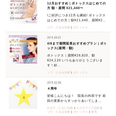
12月おすすめ｜ボトックスはじめての
方 額・眉間 ¥21,440〜
\ご好評につき12月も継続/ ボトックス
はじめての方｜額¥21,440、眉間¥2…
シワ・たるみ治療
|
ボトックス
2019.04.01
4/8まで期間延長おすすめプラン｜ボト
ックス(眉間・額)
ボトックス｜眉間¥26,820、額
¥24,120 いつもありがとうございま
す！好…
シワ・たるみ治療
|
ボトックス
2019.02.06
４周年
皆様こんにちは！ 院長の内田です 前
回の更新からすっかりあいてしま…
わき汗・におい治療
|
カスタマイズ治療
|
シワ・たるみ治療
|
ボトックス
|
脱毛