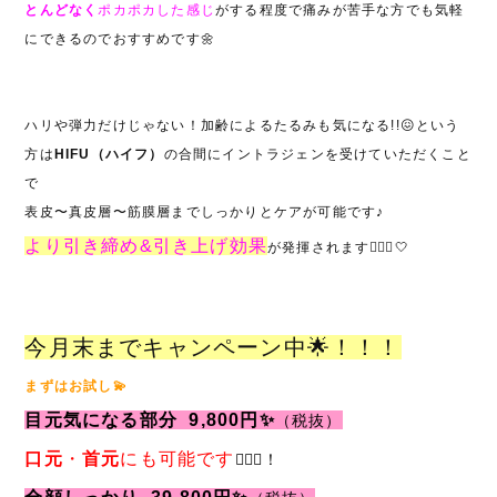
とんどなく
ポカポカした感じ
がする程度で痛みが苦手な方でも気軽
にできるのでおすすめです🌼
ハリや弾力だけじゃない！加齢によるたるみも気になる!!😖という
方は
HIFU（ハイフ）
の合間にイントラジェンを受けていただくこと
で
表皮〜真皮層〜筋膜層までしっかりとケアが可能です♪
より引き締め&引き上げ効果
が発揮されます🧏🏻‍♀️🤍
今月末までキャンペーン中🌟！！！
まずはお試し💫
目元気になる部分 9,800円✨
（税抜）
口元
・
首元
にも可能です
🙆🏼‍♀️！