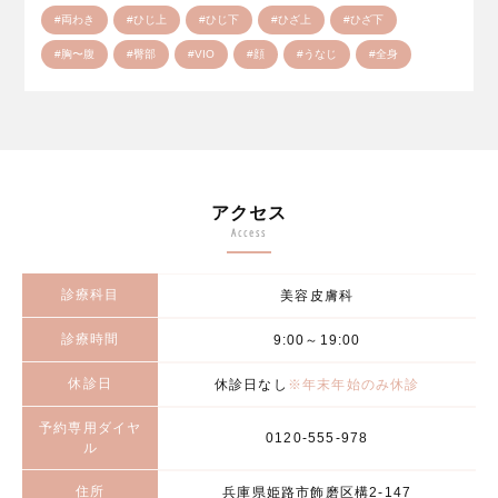
#両わき
#ひじ上
#ひじ下
#ひざ上
#ひざ下
#胸〜腹
#臀部
#VIO
#顔
#うなじ
#全身
アクセス
Access
診療科目
美容皮膚科
診療時間
9:00～19:00
休診日
休診日なし
※年末年始のみ休診
予約専用ダイヤ
0120-555-978
ル
住所
兵庫県姫路市飾磨区構2-147