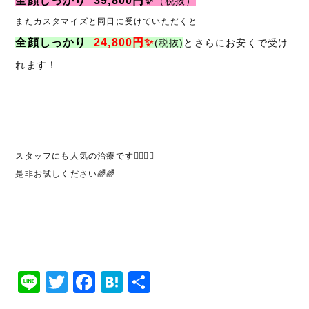
全顔しっかり 39,800円✨
（税抜）
またカスタマイズと同日に受けていただくと
全顔しっかり
24,800円✨
(税抜)
とさらにお安くで受け
れます！
スタッフにも人気の治療です🧖🏼‍♀️✨
是非お試しください
🌈🌈
Line
Twitter
Facebook
Hatena
共
有