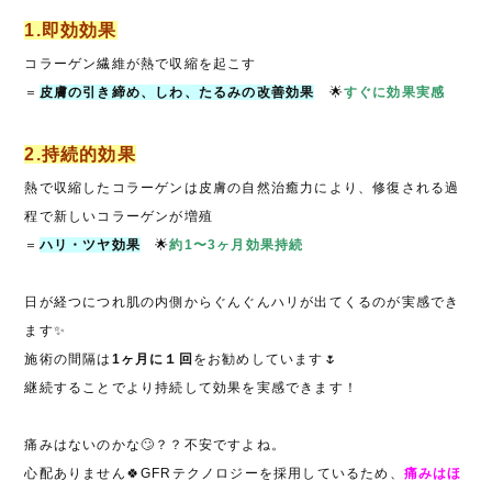
1.即効効果
コラーゲン繊維が熱で収縮を起こす
＝
皮膚の引き締め、しわ、たるみの改善効果
🌟
すぐに効果実感
2.持続的効果
熱で収縮したコラーゲンは皮膚の自然治癒力により、修復される過
程で新しいコラーゲンが増殖
＝
ハリ・ツヤ効果
🌟
約1〜3ヶ月効果持続
日が経つにつれ肌の内側からぐんぐんハリが出てくるのが実感でき
ます✨
施術の間隔は
1ヶ月に１回
をお勧めしています🌷
継続することでより持続して効果を実感できます！
痛みはないのかな🙄？？不安ですよね。
心配ありません🍀GFRテクノロジーを採用しているため、
痛みはほ