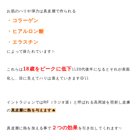
お肌のハリや弾力は真皮層で作られる
・コラーゲン
・ヒアルロン酸
・エラスチン
によって保たれています✨
18歳をピークに低下
これらは
⤵︎⤵︎20代後半になるとそれが表面
化し、目に見えてハリは衰えていきます😖⤵︎⤵︎
イントラジェンではRF（ラジオ派）と呼ばれる高周波を照射し皮膚
の
真皮層に熱を与えます🔥
２つの効果
真皮層に熱を加える事で
を引き出してくれます✨