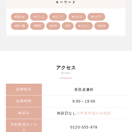
キーワード
#両わき
#ひじ上
#ひじ下
#ひざ上
#ひざ下
#胸〜腹
#臀部
#VIO
#顔
#うなじ
#全身
アクセス
Access
診療科目
美容皮膚科
診療時間
9:00～19:00
休診日
休診日なし
※年末年始のみ休診
予約専用ダイヤ
0120-555-978
ル