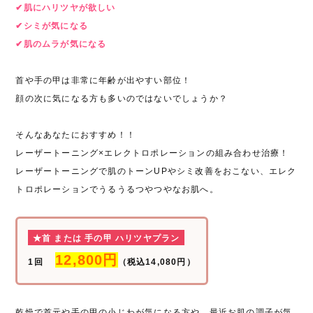
✔︎肌にハリツヤが欲しい
✔︎シミが気になる
✔︎肌のムラが気になる
首や手の甲は非常に年齢が出やすい部位！
顔の次に気になる方も多いのではないでしょうか？
そんなあなたにおすすめ！！
レーザートーニング×エレクトロポレーションの組み合わせ治療！
レーザートーニングで肌のトーンUPやシミ改善をおこない、エレク
トロポレーションでうるうるつやつやなお肌へ。
★首 または 手の甲 ハリツヤプラン
12,800円
1回
（税込14,080円）
乾燥で首元や手の甲の小じわが気になる方や、最近お肌の調子が気