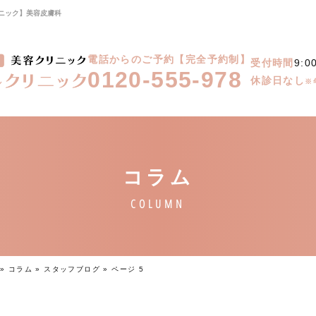
リニック】美容皮膚科
電話からのご予約【完全予約制】
受付時間
9:0
0120-555-978
休診日なし
※
»
コラム
»
スタッフブログ
»
ページ 5