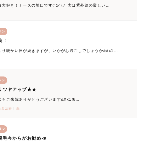
大好き！ナースの坂口です(‘ω’)ノ 実は紫外線の厳しい…
ラン
策！
なり暖かい日が続きますが、いかがお過ごしでしょうか&#x1…
ラン
リツヤアップ★★
つもご来院ありがとうございます&#x1f6…
るみ治療
|
顔
ラン
脱毛今からがお勧め📣