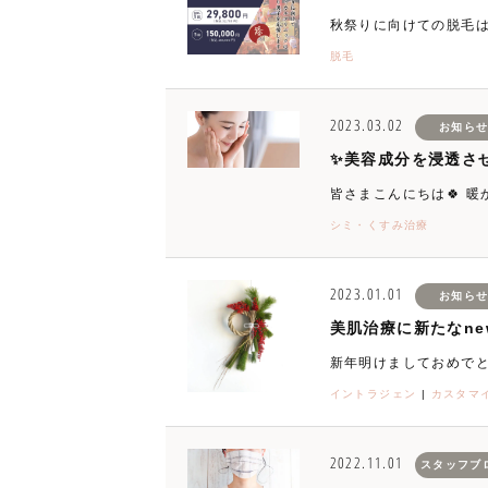
秋祭りに向けての脱毛は
脱毛
2023.03.02
お知ら
✨美容成分を浸透さ
皆さまこんにちは🍀 
シミ・くすみ治療
2023.01.01
お知ら
美肌治療に新たなne
新年明けましておめでとう
イントラジェン
|
カスタマ
2022.11.01
スタッフブ