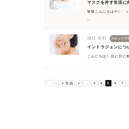
マスクを外す生活に
皆様こんにちは🌞✨ 
顔
2022.10.01
スタッフブ
イントラジェンにつ
こんにちは✨ 日に日に
5 / 14
« 先頭
«
...
3
4
5
6
7