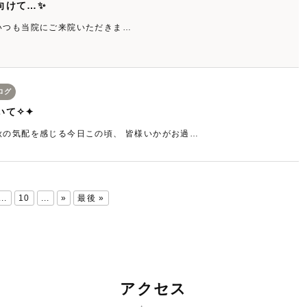
向けて…✨
いつも当院にご来院いただきま…
ログ
いて✧✦
秋の気配を感じる今日この頃、 皆様いかがお過…
...
10
...
»
最後 »
アクセス