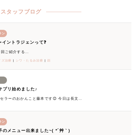
スタッフブログ
ラン
✨イントラジェンって❓
今回ご紹介する…
イズ治療
|
シワ・たるみ治療
|
顔
せ
サプリ始めました♪
ンセラーのおかんこと藤本です😊 今日は長文…
ラン
のメニュー出来ました~( *´艸｀)