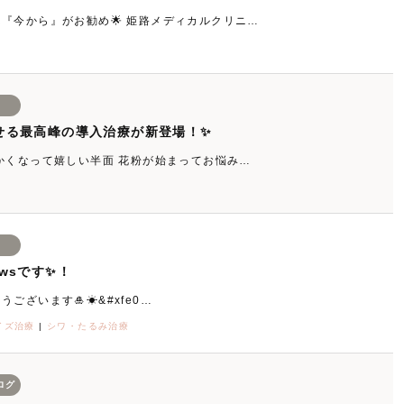
『今から』がお勧め🌟 姫路メディカルクリニ…
せ
せる最高峰の導入治療が新登場！✨
暖かくなって嬉しい半面 花粉が始まってお悩み…
せ
wsです✨！
ございます🎍☀&#xfe0…
イズ治療
|
シワ・たるみ治療
ログ