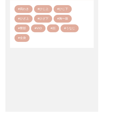
#両わき
#ひじ上
#ひじ下
#ひざ上
#ひざ下
#胸〜腹
#臀部
#VIO
#顔
#うなじ
#全身