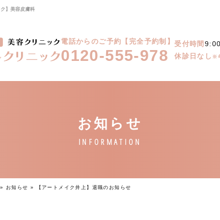
ック】美容皮膚科
電話からのご予約【完全予約制】
受付時間
9:0
0120-555-978
休診日なし
※
»
お知らせ
»
【アートメイク井上】退職のお知らせ