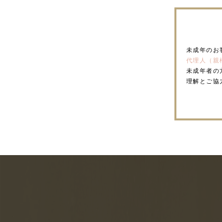
未成年のお
代理人（親
未成年者の
理解とご協