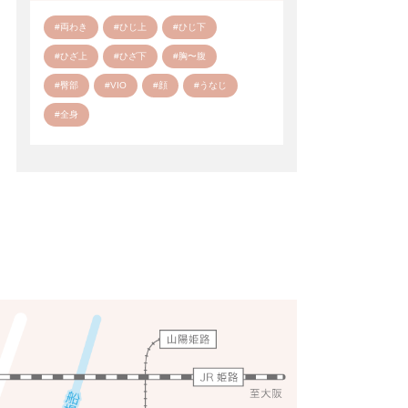
#両わき
#ひじ上
#ひじ下
#ひざ上
#ひざ下
#胸〜腹
#臀部
#VIO
#顔
#うなじ
#全身