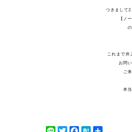
つきまして
【ノ
これまで井
お問
ご
本
Line
Twitter
Facebook
Hatena
共