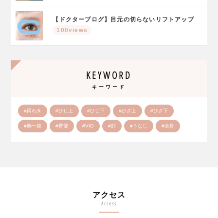
【ドクターブログ】目元の切らないリフトアップ
100views
KEYWORD
キーワード
#両わき
#ひじ上
#ひじ下
#ひざ上
#ひざ下
#胸〜腹
#臀部
#VIO
#顔
#うなじ
#全身
アクセス
Access