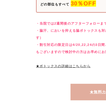
30％OFF
どの部位もすべて
・当院では2週間後のアフターフォローま
・脇汗、においを抑える脇ボトックスも対
す）
・割引対応の限定日は4/20,22,24の
もございますので検討中の方はお早めにお
★ボトックスの詳細はこちらから
★無料