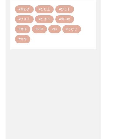
#両わき
#ひじ上
#ひじ下
#ひざ上
#ひざ下
#胸〜腹
#臀部
#VIO
#顔
#うなじ
#全身