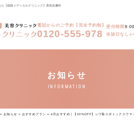
療なら【姫路メディカルクリニック】美容皮膚科
電話からのご予約【完全予約制】
受付時間
9:0
0120-555-978
休診日なし
※
»
お知らせ
»
おすすめプラン
»
4月おすすめ｜【30%OFF】シワ取りボトックスでマ