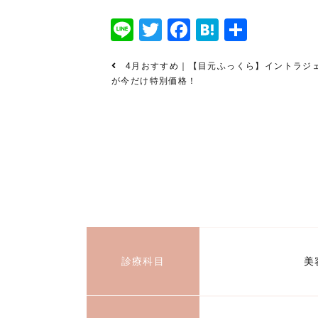
Line
Twitter
Facebook
Hatena
共
有
4月おすすめ｜【目元ふっくら】イントラジ
が今だけ特別価格！
診療科目
美