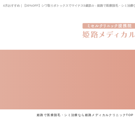
4月おすすめ｜【30%OFF】シワ取りボトックスでマイナス5歳肌☆ - 姫路で医療脱毛・シミ治
姫路で医療脱毛・シミ治療なら姫路メディカルクリニックTOP