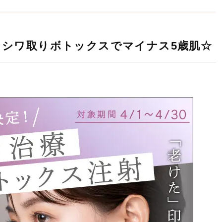
F】シワ取りボトックスでマイナス5歳肌☆