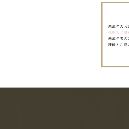
未成年のお
代理人（親
未成年者の
理解とご協