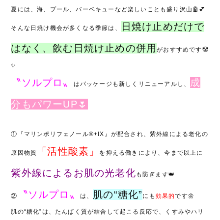
夏には、海、プール、バーベキューなど楽しいことも盛り沢山
🤖💕
日焼け止めだけで
そんな日焼け機会が多くなる季節は、
はなく、飲む日焼け止めの併用
がおすすめです
🤡
✨
〝ソルプロ〟
成
は
パッケージも新しくリニューアルし、
分もパワー
UP
🌷
①『マリンポリフェノール
®︎
+IX
』が配合され、紫外線による老化の
「活性酸素」
原因物質
を抑える働きにより、今まで以上に
紫外線によるお肌の光老化
も防ぎます
👑
〝ソルプロ〟
肌の
“
糖化
”
②
は、
にも
効果的
です
🌼
肌の
“
糖化
”
は、たんぱく質が結合して起こる反応で、
くすみやハリ