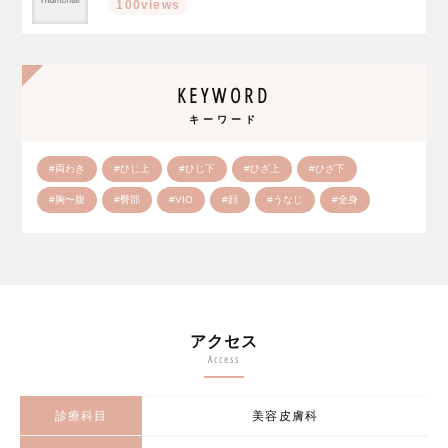
100views
KEYWORD
キーワード
#両わき
#ひじ上
#ひじ下
#ひざ上
#ひざ下
#胸〜腹
#臀部
#VIO
#顔
#うなじ
#全身
アクセス
Access
診療科目
美容皮膚科