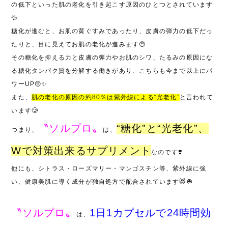
の低下といった肌の老化を引き起こす原因のひとつとされています
💦
糖化が進むと、お肌の黄ぐすみであったり、皮膚の弾力の低下だっ
たりと、目に見えてお肌の老化が進みます
😓
その糖化を抑える力と皮膚の弾力やお肌のシワ、たるみの原因にな
る糖化タンパク質を分解する働きがあり、こちらも今まで以上にパ
ワーUP
😚✨
また、
肌の老化の原因の約
80
％は紫外線による
“
光老化
”
と言われて
います🥲
〝ソルプロ〟
“
糖化
”
と
“
光老化
”
、
つまり、
は、
W
で対策出来るサプリメント
なのです❣️
他にも、シトラス・ローズマリー・マンゴスチン等、紫外線に強
い、健康美肌に導く成分が独自処方で配合されています
😻☘️
〝ソルプロ〟
1
日
1
カプセルで
24
時間効
は、