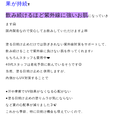
果が持続
❣️
飲み続けるほど紫外線に強いお肌
になっていき
ます🤗
国内製造なので安心してお飲みしていただけますよ🧸
塗る日焼け止めだけでは防ぎきれない紫外線対策をサポートして、
飲み続けることで紫外線に負けない肌を作ってくれます♪
もちろんスタッフも愛用中
❤️
40代スタッフは老化予防に飲んでいるそうです😉
当然、塗る日焼け止めと併用しますが、
内側から
UV
対策することで
●
汗や摩擦で
UV
効果がなくなる心配がない
●
塗る日焼け止めの塗りムラが気にならない
など夏の心配事が減りました🌛🍃
これから季節、特に日焼け機会も増えていくので、