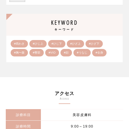
KEYWORD
キーワード
#両わき
#ひじ上
#ひじ下
#ひざ上
#ひざ下
#胸〜腹
#臀部
#VIO
#顔
#うなじ
#全身
アクセス
Access
診療科目
美容皮膚科
診療時間
9:00～19:00