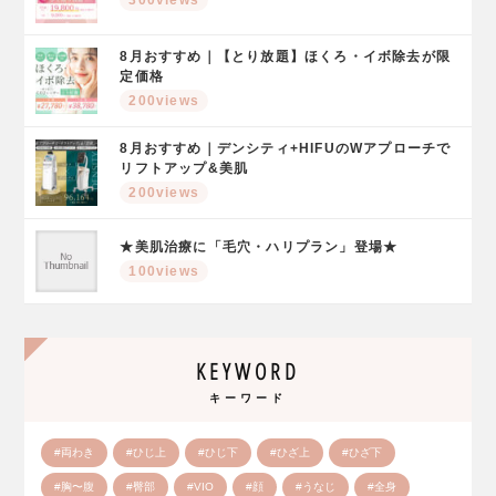
8月おすすめ｜【とり放題】ほくろ・イボ除去が限
定価格
200views
8月おすすめ｜デンシティ+HIFUのWアプローチで
リフトアップ&美肌
200views
★美肌治療に「毛穴・ハリプラン」登場★
100views
KEYWORD
キーワード
#両わき
#ひじ上
#ひじ下
#ひざ上
#ひざ下
#胸〜腹
#臀部
#VIO
#顔
#うなじ
#全身