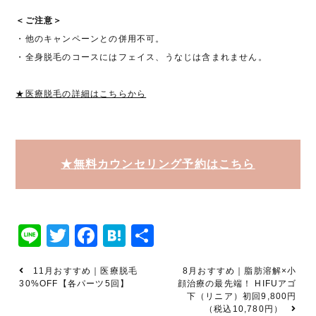
＜ご注意＞
・他のキャンペーンとの併用不可。
・全身脱毛のコースにはフェイス、うなじは含まれません。
★医療脱毛の詳細はこちらから
★無料カウンセリング予約はこちら
Line
Twitter
Facebook
Hatena
共
有
11月おすすめ｜医療脱毛
8月おすすめ｜脂肪溶解×小
30%OFF【各パーツ5回】
顔治療の最先端！ HIFUアゴ
下（リニア）初回9,800円
（税込10,780円）