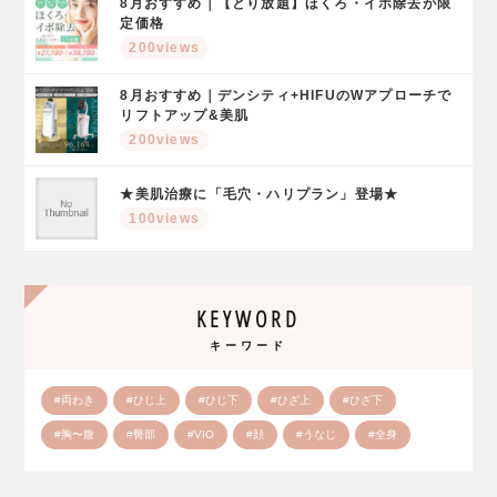
8月おすすめ｜【とり放題】ほくろ・イボ除去が限
定価格
200views
8月おすすめ｜デンシティ+HIFUのWアプローチで
リフトアップ&美肌
200views
★美肌治療に「毛穴・ハリプラン」登場★
100views
KEYWORD
キーワード
#両わき
#ひじ上
#ひじ下
#ひざ上
#ひざ下
#胸〜腹
#臀部
#VIO
#顔
#うなじ
#全身