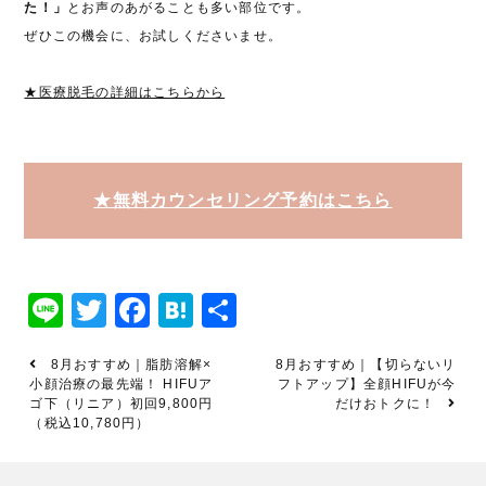
た！」
とお声のあがることも多い部位です。
ぜひこの機会に、お試しくださいませ。
★医療脱毛の詳細はこちらから
★無料カウンセリング予約はこちら
Line
Twitter
Facebook
Hatena
共
有
8月おすすめ｜脂肪溶解×
8月おすすめ｜【切らないリ
小顔治療の最先端！ HIFUア
フトアップ】全顔HIFUが今
ゴ下（リニア）初回9,800円
だけおトクに！
（税込10,780円）